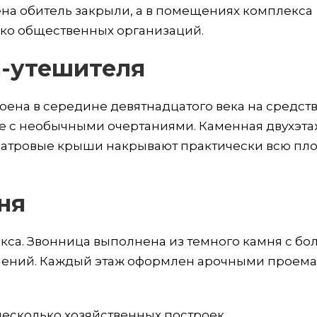
ена обитель закрыли, а в помещениях комплекса
ько общественных организаций.
а-утешителя
оена в середине девятнадцатого века на средств
ие с необычными очертаниями. Каменная двухэт
Шатровые крыши накрывают практически всю пл
ня
кса. Звонница выполнена из темного камня с б
шений. Каждый этаж оформлен арочными проема
несколько хозяйственных построек.