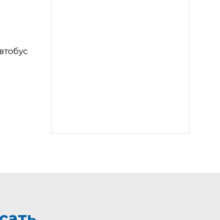
втобус
сать