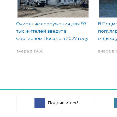
Очистные сооружения для 97
В Подмо
тыс жителей введут в
популя
Сергиевом Посаде в 2027 году
отдыха 
вчера в 19:30
вчера в 1
Подпишитесь!