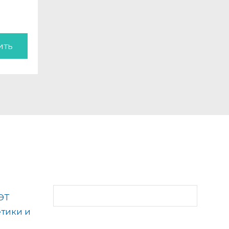
ить
ЭТ
етики и