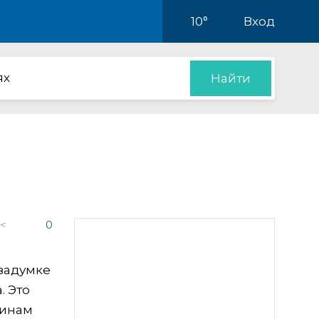
10°
Вход
ях
Найти
 <
0
задумке
. Это
щинам