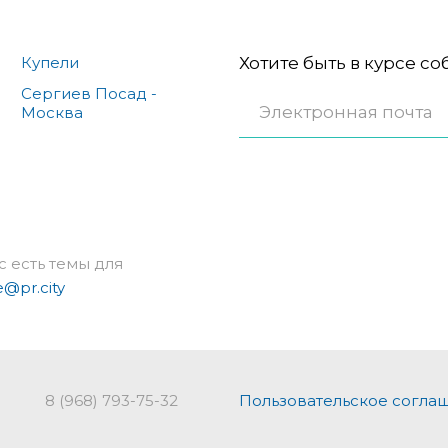
Купели
Хотите быть в курсе с
Сергиев Посад -
Москва
с есть темы для
e@pr.city
8 (968) 793-75-32
Пользовательское согла