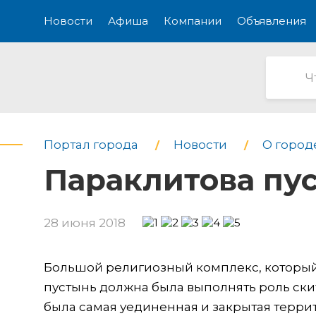
Новости
Афиша
Компании
Объявления
Портал города
Новости
О город
Параклитова пу
28 июня 2018
Большой религиозный комплекс, который
пустынь должна была выполнять роль скита
была самая уединенная и закрытая терр