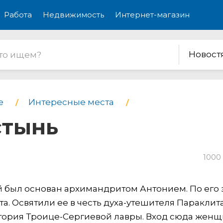
Работа
Недвижимость
Интернет-магазин
Новост
е
Интересные места
стынь
1000
 был основан архимандритом Антонием. По его 
. Освятили ее в честь духа-утешителя Параклита
итория Троице-Сергиевой лавры. Вход сюда жен