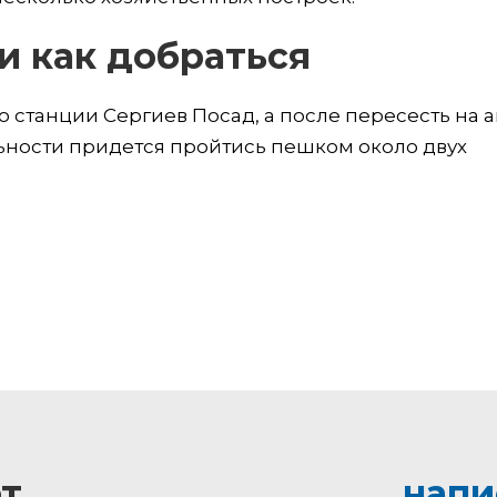
и как добраться
о станции Сергиев Посад, а после пересесть на а
ьности придется пройтись пешком около двух
т
напи