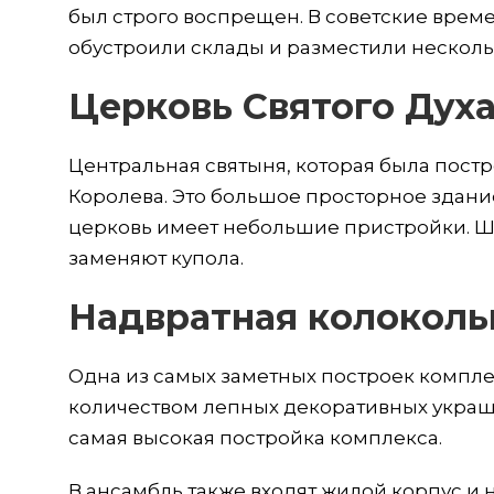
был строго воспрещен. В советские врем
обустроили склады и разместили нескол
Церковь Святого Дух
Центральная святыня, которая была постр
Королева. Это большое просторное здан
церковь имеет небольшие пристройки. 
заменяют купола.
Надвратная колоколь
Одна из самых заметных построек компле
количеством лепных декоративных укра
самая высокая постройка комплекса.
В ансамбль также входят жилой корпус и 