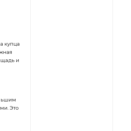
а купца
ажная
ощадь и
ольшим
ми. Это