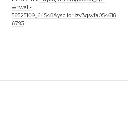
w=wall-
58525109_64548&ysclid=lzv3qsvfa054618
6793