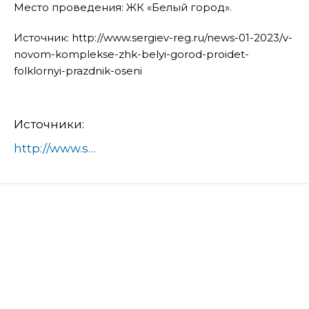
Место проведения: ЖК «Белый город».
Источник: http://www.sergiev-reg.ru/news-01-2023/v-
novom-komplekse-zhk-belyi-gorod-proidet-
folklornyi-prazdnik-oseni
Источники:
http://www.sergiev-reg.ru/news-01-2023/v-novom-komplekse-zhk-belyi-gorod-proidet-folklornyi-prazdnik-oseni