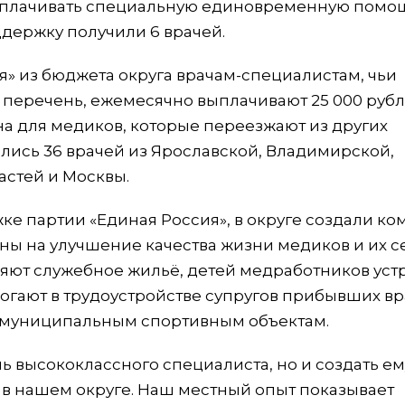
ыплачивать специальную единовременную помо
ддержку получили 6 врачей.
» из бюджета округа врачам-специалистам, чьи
 перечень, ежемесячно выплачивают 25 000 рубл
на для медиков, которые переезжают из других
лись 36 врачей из Ярославской, Владимирской,
астей и Москвы.
 партии «Единая Россия», в округе создали ко
ны на улучшение качества жизни медиков и их с
яют служебное жильё, детей медработников уст
огают в трудоустройстве супругов прибывших вр
к муниципальным спортивным объектам.
ь высококлассного специалиста, но и создать ем
ть в нашем округе. Наш местный опыт показывает