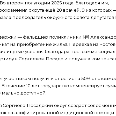
о втором полугодии 2025 года, благодаря им,
охранения округа ещё 20 врачей, 9 из которых 
азала председатель окружного Совета депутатов 
держки — фельдшер поликлиники №1 Александ
икат на приобретение жилья. Переехав из Росто
ть жилищные условия благодаря программе социа
ртиру в Сергиевом Посаде и получала компенса
 участникам получить от региона 50% от стоимо
 В течение 10 лет государство компенсирует сум
симально доступной.
 Сергиево-Посадский округ создаёт современн
 высококвалифицированной медицинской помощи