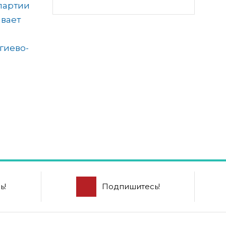
партии
ывает
гиево-
ь!
Подпишитесь!