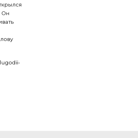
открылся
 Он
ивать
слову
lugodii-