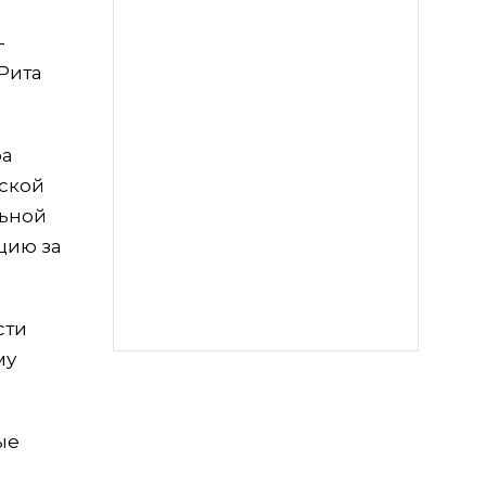
—
Рита
ра
вской
льной
цию за
сти
му
ые