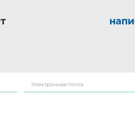
т
напи