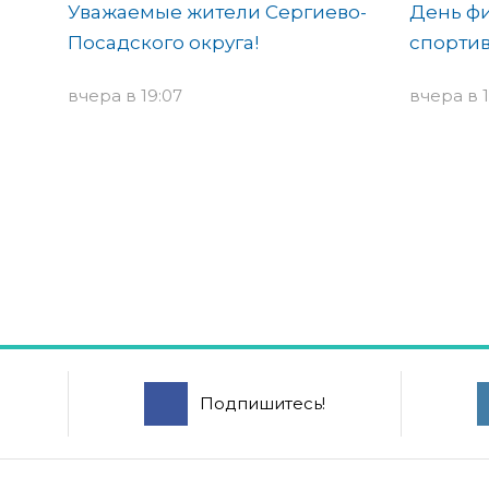
Уважаемые жители Сергиево-
День фи
Посадского округа!
спортив
вчера в 19:07
вчера в 1
Подпишитесь!