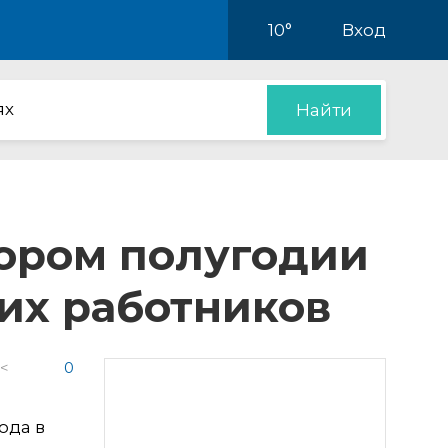
10°
Вход
ях
Найти
тором полугодии
их работников
 <
0
ода в