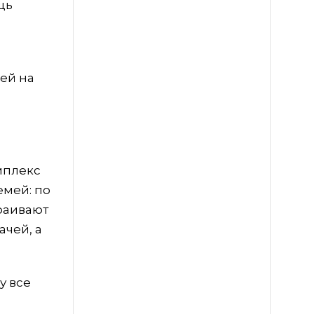
щь
ей на
мплекс
емей: по
раивают
ачей, а
у все