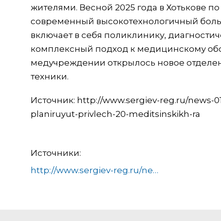
жителями. Весной 2025 года в Хотькове 
современный высокотехнологичный больн
включает в себя поликлинику, диагностич
комплексный подход к медицинскому обсл
медучреждении открылось новое отделен
техники.
Источник: http://www.sergiev-reg.ru/news-
planiruyut-privlech-20-meditsinskikh-ra
Источники:
http://www.sergiev-reg.ru/news-01-2023/v-sergievo-posadskom-okruge-vo-vtorom-polugodii-planiruyut-privlech-20-meditsinskikh-ra