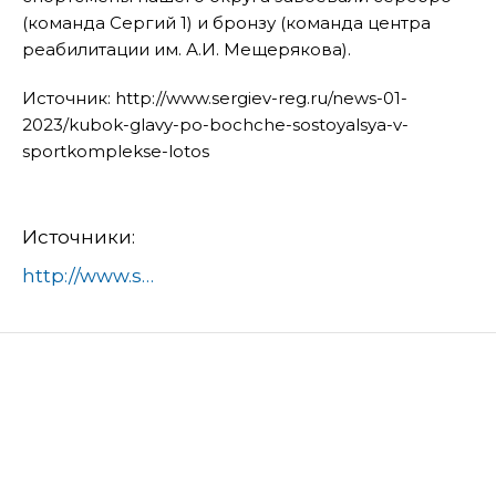
(команда Сергий 1) и бронзу (команда центра
реабилитации им. А.И. Мещерякова).
Источник: http://www.sergiev-reg.ru/news-01-
2023/kubok-glavy-po-bochche-sostoyalsya-v-
sportkomplekse-lotos
Источники:
http://www.sergiev-reg.ru/news-01-2023/kubok-glavy-po-bochche-sostoyalsya-v-sportkomplekse-lotos