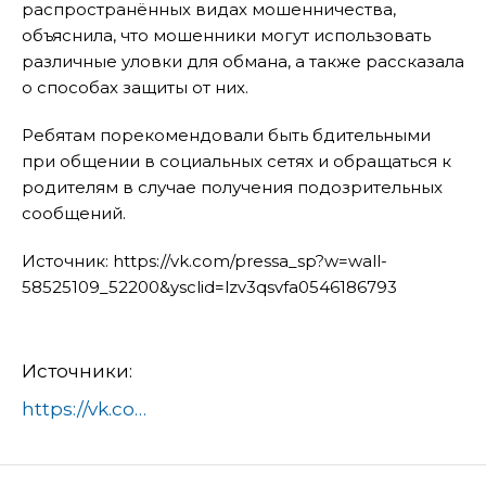
распространённых видах мошенничества,
объяснила, что мошенники могут использовать
различные уловки для обмана, а также рассказала
о способах защиты от них.
Ребятам порекомендовали быть бдительными
при общении в социальных сетях и обращаться к
родителям в случае получения подозрительных
сообщений.
Источник: https://vk.com/pressa_sp?w=wall-
58525109_52200&ysclid=lzv3qsvfa0546186793
Источники:
https://vk.com/pressa_sp?w=wall-58525109_52200&ysclid=lzv3qsvfa0546186793