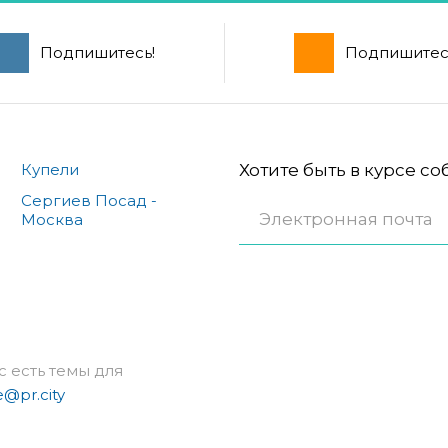
Подпишитесь!
Подпишитес
Купели
Хотите быть в курсе с
Сергиев Посад -
Москва
с есть темы для
e@pr.city