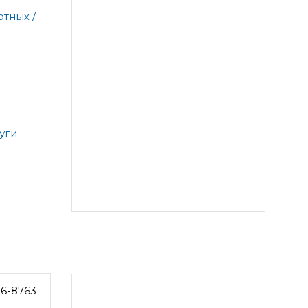
тных /
уги
06-8763