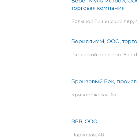
Берег Мультистрой, ОО
торговая компания
Большой Тишинский пер, 4
БериллиУМ, ООО, торг
Рязанский проспект, 8а ст1
Бронзовый Век, произ
Криворожская, 6а
ВВВ, ООО
Парковая, 48