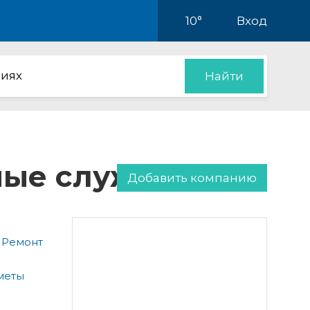
10°
Вход
иях
Найти
нные службы
Добавить компанию
 Ремонт
меты