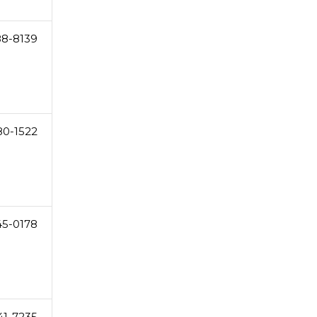
88-8139
80-1522
45-0178
41-7235