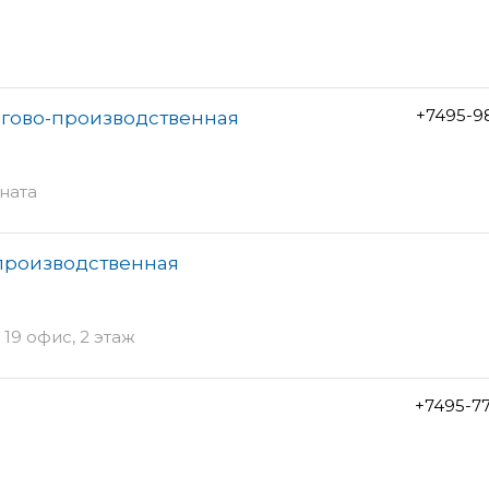
+7495-9
ргово-производственная
мната
-производственная
 19 офис, 2 этаж
+7495-7