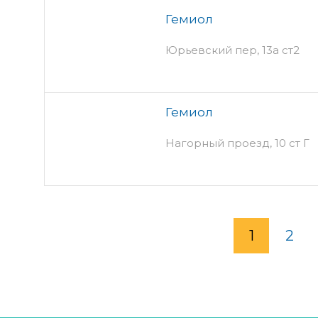
Гемиол
Юрьевский пер, 13а ст2
Гемиол
Нагорный проезд, 10 ст Г
1
2