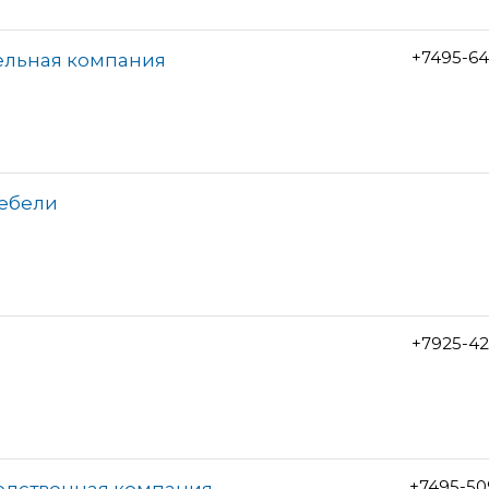
+7495-64
ельная компания
мебели
+7925-42
+7495-50
водственная компания