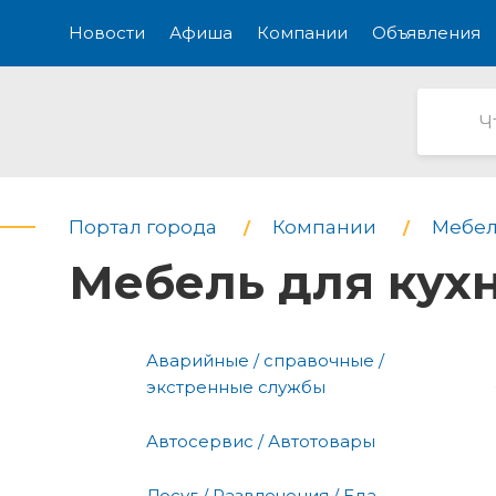
Новости
Афиша
Компании
Объявления
Портал города
Компании
Мебел
Мебель для кух
Аварийные / справочные /
экстренные службы
Автосервис / Автотовары
Досуг / Развлечения / Еда