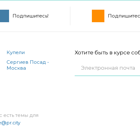
Подпишитесь!
Подпишитес
Купели
Хотите быть в курсе с
Сергиев Посад -
Москва
с есть темы для
e@pr.city