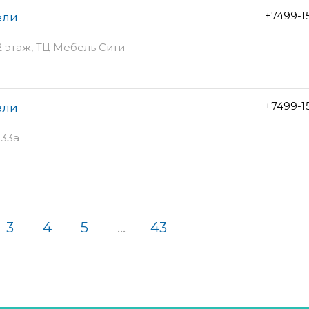
+7499-1
ели
2 этаж, ТЦ Мебель Сити
+7499-1
ели
 33а
3
4
5
...
43