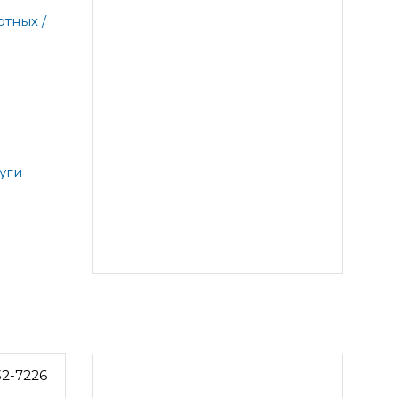
тных /
уги
32-7226