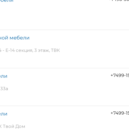
нной мебели
- Е-14 секция, 3 этаж, ТВК
+7499-1
ели
 33а
+7499-1
ели
ТК Твой Дом