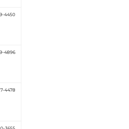
9-4450
9-4896
27-4478
0-3655