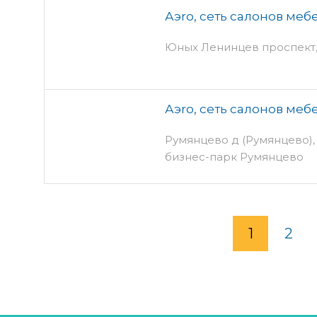
Аэro, сеть салонов меб
Юных Ленинцев проспект, 6
Аэro, сеть салонов меб
Румянцево д (Румянцево), с
бизнес-парк Румянцево
1
2