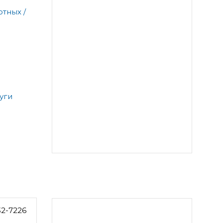
тных /
уги
32-7226