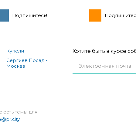
Подпишитесь!
Подпишитес
Купели
Хотите быть в курсе с
Сергиев Посад -
Москва
с есть темы для
e@pr.city