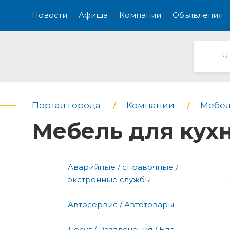
Новости
Афиша
Компании
Объявления
Портал города
Компании
Мебел
Мебель для кух
Аварийные / справочные /
экстренные службы
Автосервис / Автотовары
Досуг / Развлечения / Еда