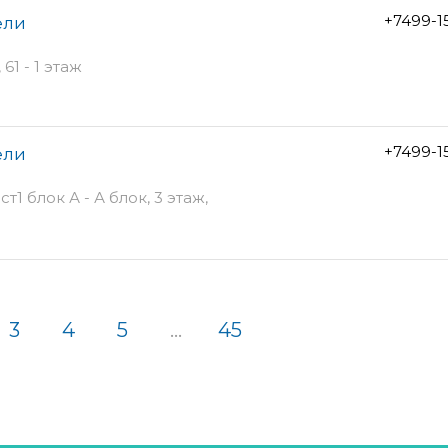
+7499-1
ели
1 - 1 этаж
+7499-1
ели
т1 блок А - А блок, 3 этаж,
3
4
5
...
45