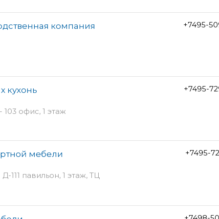
+7495-50
водственная компания
+7495-72
х кухонь
 103 офис, 1 этаж
+7495-7
артной мебели
Д-111 павильон, 1 этаж, ТЦ
+7498-50
ебели