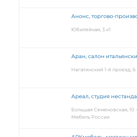
Анонс, торгово-произ
Юбилейная, 3 к1
Аран, салон итальянски
Нагатинский 1-й проезд, 6 -
Ареал, студия нестанд
Большая Семёновская, 10 - 
Мебель России
АРКмебель, магазин м