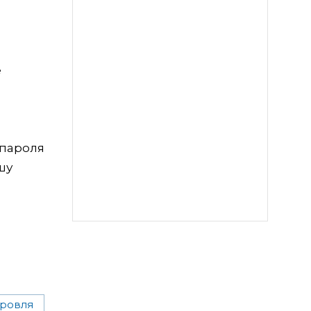
е
 пароля
шу
кровля