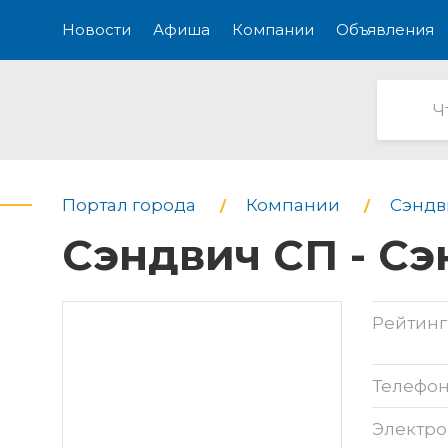
Новости
Афиша
Компании
Объявления
Портал города
Компании
Сэндв
Сэндвич СП - С
Рейтинг
Телефо
Электро