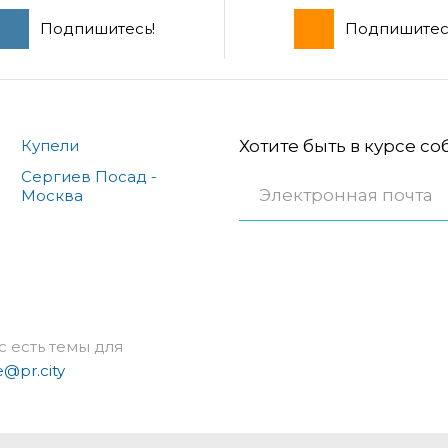
Подпишитесь!
Подпишитес
Купели
Хотите быть в курсе с
Сергиев Посад -
Москва
с есть темы для
e@pr.city