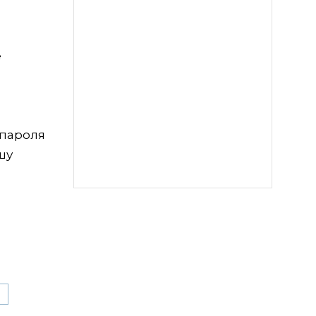
е
 пароля
шу