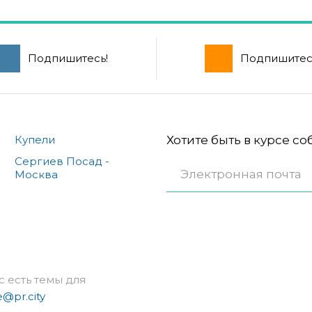
Подпишитесь!
Подпишитес
Купели
Хотите быть в курсе с
Сергиев Посад -
Москва
с есть темы для
e@pr.city