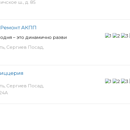
чское ш., д. 85
, Ремонт АКПП
одня – это динамично разви
ть, Сергиев Посад,
пиццерия
ть, Сергиев Посад,
24А