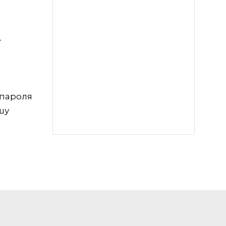
е
 пароля
шу