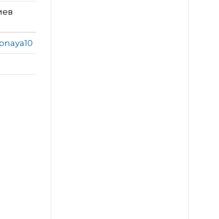
иев
ibnaya10