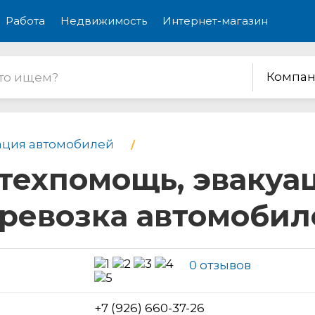
Работа
Недвижимость
Интернет-магазин
Компан
ация автомобилей
отехпомощь, эвакуа
еревозка автомобил
0 отзывов
н
+7 (926) 660-37-26