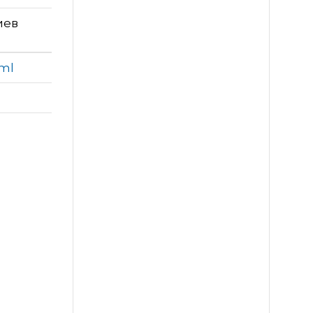
иев
tml