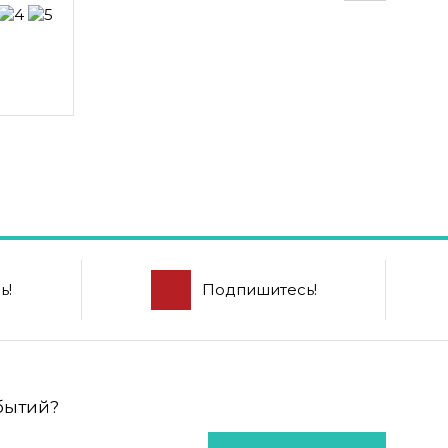
ь!
Подпишитесь!
обытий?