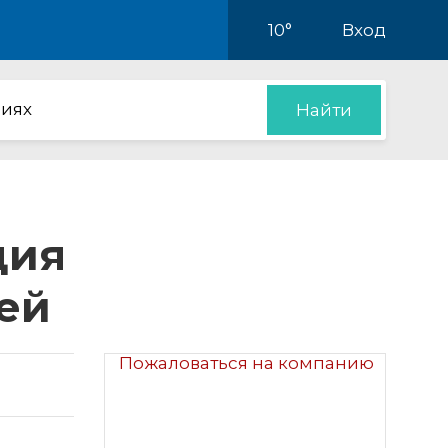
10°
Вход
иях
Найти
ция
ей
Пожаловаться на компанию