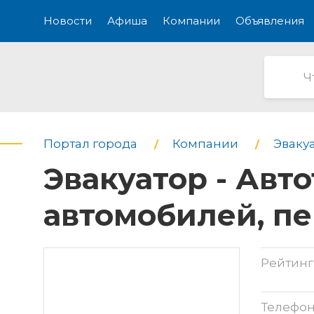
Новости
Афиша
Компании
Объявления
Портал города
Компании
Эваку
Эвакуатор - Авт
автомобилей, п
Рейтинг
Телефо