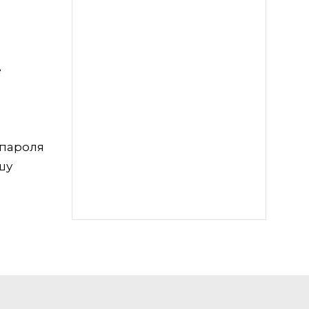
е
 пароля
шу